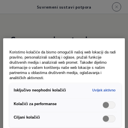
Suvremeni sustavi potpora
Suvremeni sustavi
potpora
Koristimo kolačiće da bismo omogućili našoj web lokaciji da radi
pravilno, personalizirali sadržaj i oglase, pružali funkcije
društvenih medija i analizirali web promet. Također dijelimo
Pomoć
informacije o vašem korištenju naše web lokacije s našim
partnerima u oblastima društvenih medija, oglašavanja i
Kako bi svaka vožnja mogla završiti onako
analitičkih aktivnosti.
opušteno kako je i započela, Caddy Cargo ima
Isključivo neophodni kolačići
Uvijek aktivno
brojne sustave potpora koji mogu djelovati
preventivno u kritičnim situacijama.
Kolačići za performanse
Kontrola mrtvog kuta s
Ciljani kolačići
potpora s potporom