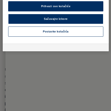
I još puno toga
Prihvati sve kolačiće
Sačuvajte Izbore
Postavke kolačića
Unutrašnjost
Intuitivno
Unutrašnjost modela Caddy potpuno je redizajnirana i
sada u njoj vlada visoka razina digitalizacije. Za ovaj
svestrani model sada su prvi put raspoloživi opcijski
digitalni instrumenti: Digital Cockpit. Kombinovani
instrument i infotainment sistem u tomu su slučaju
povezani u najsavremenijem digitalnom okruženju
(Innovision Cockpit). Digitalizovani su i brojni drugi