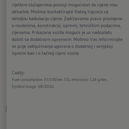
rijetkim slučajevima postoji mogućnost da cijene nisu
100 % nov,
ali i dalje
aktuelne. Molimo kontaktirajte Vašeg trgovca za
100 % Caddy
detaljnu kalkulaciju cijene. Zadržavamo pravo promjena
u modelima, konstrukciji, opremi, tehničkim podacima,
cijenama. Prikazana vozila moguće je uz nadoplatu
Novo samopouzdanje: Caddy redizajniran je iz
dobiti sa dodatnom opremom. Molimo Vas informirajte
temelja. Uz nove, markantne oblike sa sobom
se prije zaključivanja ugovora o dodatnoj i serijskoj
opremi kao i o tačnoj cijeni vozila.
donosi i najnovije asistente, kvalitetne digitalne
instrumente, inovativni infotainment sistem
(Innovision Cockpit) te online usluge. Međutim,
Caddy
:
novi Caddy i dalje ostaje pouzdan, prilagodljiv i
Fuel consumption: 0 l/100 km.
CO₂ emissions: 126 g/km.
funkcionalan - a sada je još i više spreman na sve
Symbol image. 08/2026.
ono što vam život donosi.
Promjena označava
napredak