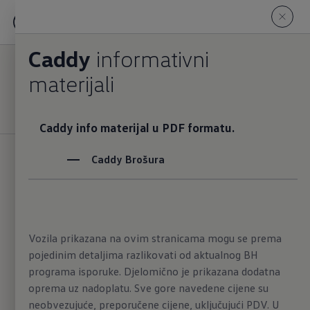
Caddy
Privredna Vozila
Caddy
informativni
Konfigurator
materijali
Infomaterijal
Caddy info materijal u PDF formatu.
CIjena
Caddy Brošura
KM 54.540,00
uklj. PDV
Snaga motora (kW)
Potrošnja
75
kW
0
l/100km
Vozila prikazana na ovim stranicama mogu se prema
pojedinim detaljima razlikovati od aktualnog BH
programa isporuke. Djelomično je prikazana dodatna
oprema uz nadoplatu. Sve gore navedene cijene su
neobvezujuće, preporučene cijene, uključujući PDV. U