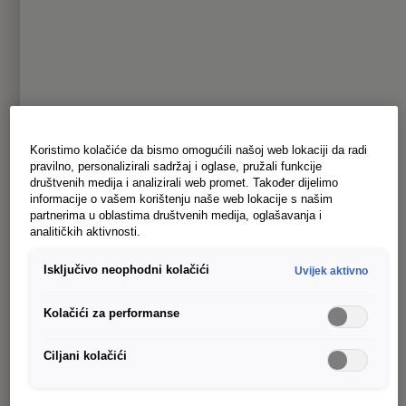
Istaknute osobine -
vanjski dizajn
Uz vrhunske proporcije i naglašene linije, novi
Caddy ima snažan nastup i odiše iznimnom
Koristimo kolačiće da bismo omogućili našoj web lokaciji da radi
dinamikom.
pravilno, personalizirali sadržaj i oglase, pružali funkcije
društvenih medija i analizirali web promet. Također dijelimo
informacije o vašem korištenju naše web lokacije s našim
LED glavna svjetla i LED stražnja svjetla
partnerima u oblastima društvenih medija, oglašavanja i
analitičkih aktivnosti.
Stakleni panoramski krov
Isključivo neophodni kolačići
Uvijek aktivno
Sistem za otključavanje i zaključavanje vozila 
bez ključa
Kolačići za performanse
Električna podrška za zatvaranje stražnjih 
podiznih vrata i kliznih vrata
Ciljani kolačići
Novi 18" aluminijski točkovi