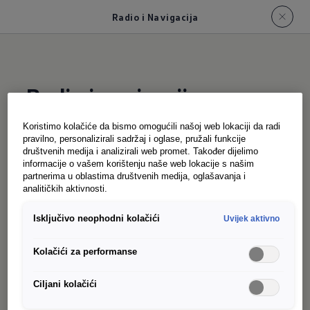
Radio i Navigacija
Radio i navigacija
Caravelle
Koristimo kolačiće da bismo omogućili našoj web lokaciji da radi
pravilno, personalizirali sadržaj i oglase, pružali funkcije
društvenih medija i analizirali web promet. Također dijelimo
informacije o vašem korištenju naše web lokacije s našim
Pretrpan raspored zahtijeva efikasnu podršku - i
partnerima u oblastima društvenih medija, oglašavanja i
dobar soundtrack. Bilo da se radi o vašim
analitičkih aktivnosti.
omiljenim pjesmama, podcastima ili pravoj radio
Isključivo neophodni kolačići
Uvijek aktivno
stanici: novi Caravelle će vas sigurno zabaviti.
Standardno, 10 zvučnika isporučuje jasan, snažan
Kolačići za performanse
zvuk koji čak i duge dane za volanom čini
ugodnijim. Nivoi opreme Life i Style nude još
Ciljani kolačići
impresivnije iskustvo slušanja na zahtjev: