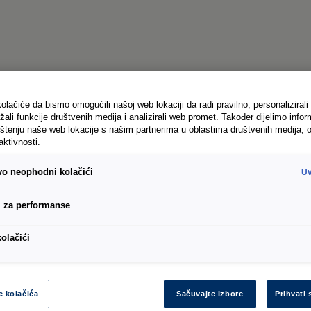
olačiće da bismo omogućili našoj web lokaciji da radi pravilno, personalizirali 
žali funkcije društvenih medija i analizirali web promet. Također dijelimo infor
štenju naše web lokacije s našim partnerima u oblastima društvenih medija, o
aktivnosti.
ivo neophodni kolačići
Uv
i za performanse
kolačići
e kolačića
Sačuvajte Izbore
Prihvati 