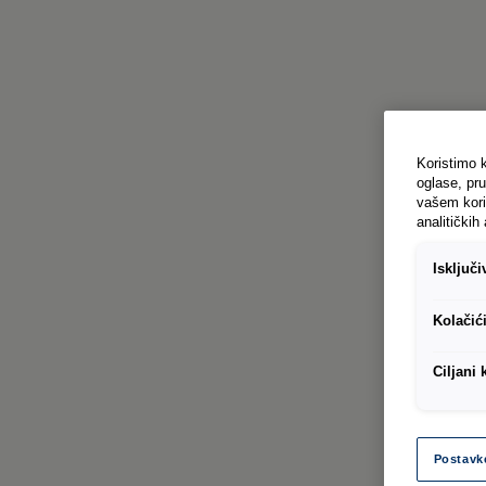
Koristimo k
oglase, pru
vašem kori
analitičkih 
Isključ
Kolačić
Ciljani 
Postavk