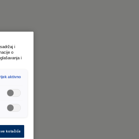
sadržaj i
macije o
glašavanja i
ijek aktivno
sve kolačiće