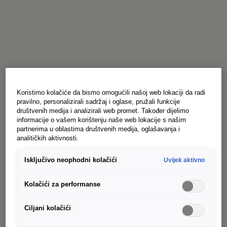
Koristimo kolačiće da bismo omogućili našoj web lokaciji da radi
pravilno, personalizirali sadržaj i oglase, pružali funkcije
društvenih medija i analizirali web promet. Također dijelimo
informacije o vašem korištenju naše web lokacije s našim
partnerima u oblastima društvenih medija, oglašavanja i
analitičkih aktivnosti.
Isključivo neophodni kolačići
Uvijek aktivno
Kolačići za performanse
Ciljani kolačići