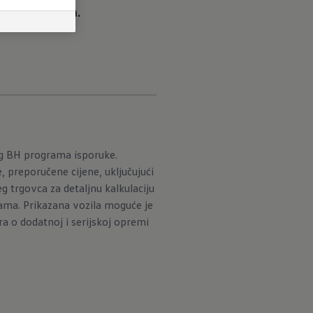
 mnogo toga. a.
og BH programa isporuke.
 preporučene cijene, uključujući
 trgovca za detaljnu kalkulaciju
ama. Prikazana vozila moguće je
a o dodatnoj i serijskoj opremi