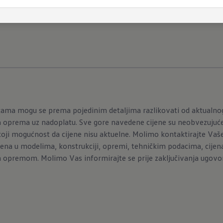
police u vratima za boce za piće (1,5 l), fascikle i još
icama mogu se prema pojedinim detaljima razlikovati od aktualn
 oprema uz nadoplatu. Sve gore navedene cijene su neobvezujuće,
oji mogućnost da cijene nisu aktuelne. Molimo kontaktirajte Vašeg
na u modelima, konstrukciji, opremi, tehničkim podacima, cijen
 opremom. Molimo Vas informirajte se prije zaključivanja ugovor