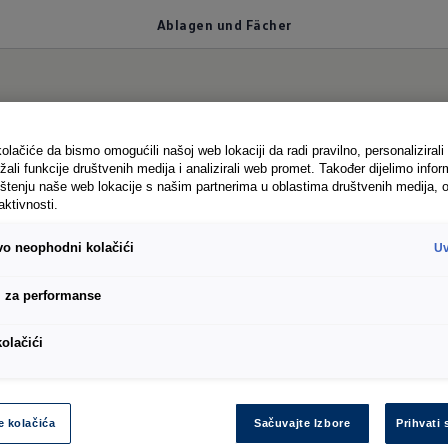
Ablagen und Fächer
etinci
olačiće da bismo omogućili našoj web lokaciji da radi pravilno, personalizirali 
žali funkcije društvenih medija i analizirali web promet. Također dijelimo infor
štenju naše web lokacije s našim partnerima u oblastima društvenih medija, o
aktivnosti.
ivo neophodni kolačići
Uv
esta za sve što vam je potrebno u vašem mobilnom u
do važnih dokumenata. To je osigurano pametnim kon
i za performanse
jeljaka:
kolačići
ice u klasi
jen u tri dijela, odjeljak za linijar s prostorom za raz
i s puno prostora za odlaganje1
e kolačića
Sačuvajte Izbore
Prihvati 