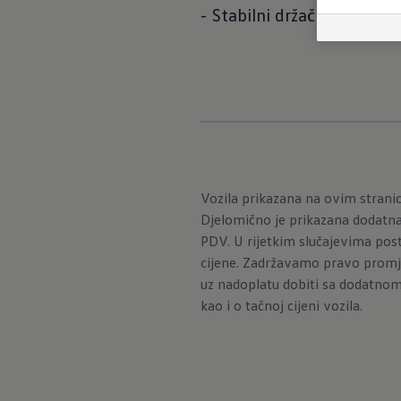
- Stabilni držači za čaše i 
Vozila prikazana na ovim stran
Djelomično je prikazana dodatna
PDV. U rijetkim slučajevima post
cijene. Zadržavamo pravo promje
uz nadoplatu dobiti sa dodatnom
kao i o tačnoj cijeni vozila.