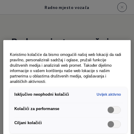
Radno mjesto vozača
Radno mjesto vozača i
kokpit ID. Buzz Cargo
Koristimo kolačiće da bismo omogućili našoj web lokaciji da radi
pravilno, personalizirali sadržaj i oglase, pružali funkcije
društvenih medija i analizirali web promet. Također dijelimo
informacije o vašem korištenju naše web lokacije s našim
Praktično i izdržljivo: kokpit posebno optimiziran
partnerima u oblastima društvenih medija, oglašavanja i
za komercijalnu upotrebu pruža se ispred
analitičkih aktivnosti.
putnika. Na standardnoj dvostrukoj klupi za
Isključivo neophodni kolačići
Uvijek aktivno
putnike, možete povesti i svoj tim sa sobom i
dobro ste organizovani na cesti zahvaljujući
Kolačići za performanse
pametnom konceptu odlaganja. Rukavice,
potvrda o isporuci ili uputstva za sklapanje. Boce
Ciljani kolačići
za piće, šolje za kafu ili kutije za užinu: Postoji