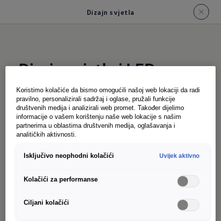
Dizajn svjetla
Dizajn svjetla i LED
prednja svjetla ID. Buzz
Koristimo kolačiće da bismo omogućili našoj web lokaciji da radi
Cargo
pravilno, personalizirali sadržaj i oglase, pružali funkcije
društvenih medija i analizirali web promet. Također dijelimo
informacije o vašem korištenju naše web lokacije s našim
partnerima u oblastima društvenih medija, oglašavanja i
analitičkih aktivnosti.
ID. Buzz Cargo je opremljen isključivo LED
farovima i LED zadnjim svjetlima. Na primjer,
Isključivo neophodni kolačići
Uvijek aktivno
ID. Buzz Cargo vas dočekuje prijateljskim
"pogledom" IQ.LIGHT LED matrix farova
Kolačići za performanse
(dodatna oprema) čim se približite s ključem od
Ciljani kolačići
auta. Još jedna zanimljivost: opcionalni IQ.LIGHT