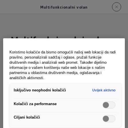
Multifunkcionalni volan
Multifunkcionalni volan
ID. Buzz Cargo
Koristimo kolačiće da bismo omogućili našoj web lokaciji da radi
pravilno, personalizirali sadržaj i oglase, pružali funkcije
društvenih medija i analizirali web promet. Također dijelimo
informacije o vašem korištenju naše web lokacije s našim
partnerima u oblastima društvenih medija, oglašavanja i
analitičkih aktivnosti.
Kako bi vam ruke ostale na volanu dok vozite:
Isključivo neophodni kolačići
Uvijek aktivno
Standardni kožni multifunkcionalni volan
impresionira svojom jednostavnošću korištenja i
Kolačići za performanse
ugodnim osjećajem. Možete koristiti kontrolu
dodirom za upravljanje DAB+ radiom, opcionim
Ciljani kolačići
navigacionim sistemom, pametnim telefonom ili