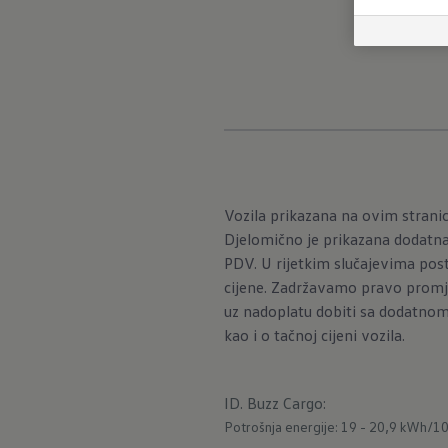
Vozila prikazana na ovim stran
Djelomično je prikazana dodatna
PDV. U rijetkim slučajevima post
cijene. Zadržavamo pravo promje
uz nadoplatu dobiti sa dodatnom
kao i o tačnoj cijeni vozila.
ID. Buzz Cargo
:
Potrošnja energije: 19 - 20,9 kWh/1