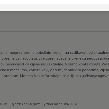
icama mogu se prema pojedinim detaljima razlikovati od aktualn
 oprema uz nadoplatu. Sve gore navedene cijene su neobvezujuće,
oji mogućnost da cijene nisu aktuelne. Molimo kontaktirajte Vašeg
na u modelima, konstrukciji, opremi, tehničkim podacima, cijen
 opremom. Molimo Vas informirajte se prije zaključivanja ugovor
00 km.
CO₂ emissions: 0 g/km.
Symbol image. 08/2026.