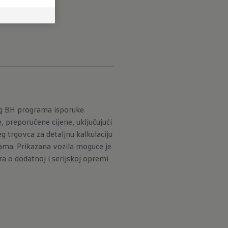
og BH programa isporuke.
 preporučene cijene, uključujući
 trgovca za detaljnu kalkulaciju
ama. Prikazana vozila moguće je
a o dodatnoj i serijskoj opremi