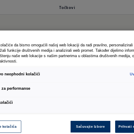
Točkovi
D. Buzz Cargo
olačiće da bismo omogućili našoj web lokaciji da radi pravilno, personalizirali 
žali funkcije društvenih medija i analizirali web promet. Također dijelimo infor
štenju naše web lokacije s našim partnerima u oblastima društvenih medija, o
aktivnosti.
ivo neophodni kolačići
Uv
ni? Prije svega, izbor točkova igra važnu ulogu u va
 kombinacije, naglašavaju vrlo individualni karakter 
i za performanse
 izgled. Izaberite svoj favorit između 18-inčnih čeli
kolačići
a felge od 19 i 20 inča.
a o izboru točkova za ID. Buzz Cargo može se pronaći
e kolačića
Sačuvajte Izbore
Prihvati 