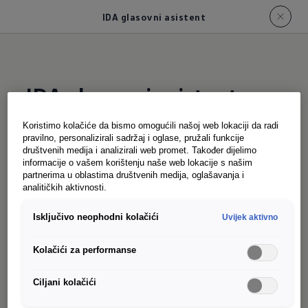
IDA glasovni asistent
IDA glasovni asistent
ID. Buzz Cargo
Koristimo kolačiće da bismo omogućili našoj web lokaciji da radi
pravilno, personalizirali sadržaj i oglase, pružali funkcije
društvenih medija i analizirali web promet. Također dijelimo
informacije o vašem korištenju naše web lokacije s našim
Vaš ID. Buzz Cargo vas razumije: Sa novim,
partnerima u oblastima društvenih medija, oglašavanja i
opcionalnim IDA glasovnim asistentom, možete
analitičkih aktivnosti.
lako upravljati svojim infotainment sistemom
Isključivo neophodni kolačići
Uvijek aktivno
glasom. Na primjer, izaberite pravu stanicu,
odgovarajući unos u adresar ili broj telefona.
Kolačići za performanse
Počni komunikaciju sa "Zdravo IDA" i samo naglas
reci šta želiš. ID. Buzz Cargo se brine o ostalom –
Ciljani kolačići
a vi pazite na najvažniju stvar: cestu.