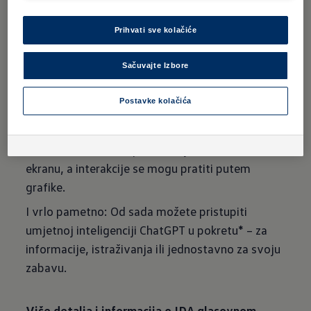
Opcionalni glasovni asistent IDA također
Prihvati sve kolačiće
razumije slobodne fraze poput "Hladno mi je" ili
"Gdje postoje japanski restorani u Berlinu?",
Sačuvajte Izbore
postavlja pitanja i prekida. Pored toga, glasovni
asistent koristi digitalne mikrofone da detektuje
Postavke kolačića
da li vozač ili suvozač govori, na primjer kako bi
se omogućila klima uređaj na ciljan način.
Također se vizuelno predstavlja na centralnom
ekranu, a interakcije se mogu pratiti putem
grafike.
I vrlo pametno: Od sada možete pristupiti
umjetnoj inteligenciji ChatGPT u pokretu* – za
informacije, istraživanja ili jednostavno za svoju
zabavu.
Više detalja i informacija o IDA glasovnom