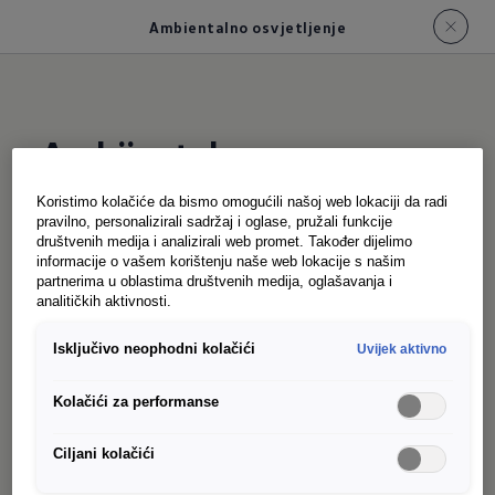
Ambientalno osvjetljenje
Ambijentalno
osvjetljenje ID.
Buzz-a
Koristimo kolačiće da bismo omogućili našoj web lokaciji da radi
pravilno, personalizirali sadržaj i oglase, pružali funkcije
društvenih medija i analizirali web promet. Također dijelimo
informacije o vašem korištenju naše web lokacije s našim
Bez obzira u kakvom ste raspoloženju,
partnerima u oblastima društvenih medija, oglašavanja i
ambijentalno osvjetljenje ID. Buzz-a sa svojih
analitičkih aktivnosti.
deset ili opcionalno 30 boja sa indirektnim
Isključivo neophodni kolačići
Uvijek aktivno
svjetlom osigurava opuštenu atmosferu.
Zahvaljujući pažljivo odabranim svjetlosnim
Kolačići za performanse
raspoloženjima, možete uroniti cijeli enterijer u
toplu žutu, dinamičnu crvenu za nekoliko sekundi
Ciljani kolačići
– ili kombinovati dva tona za šarenu igru boja.