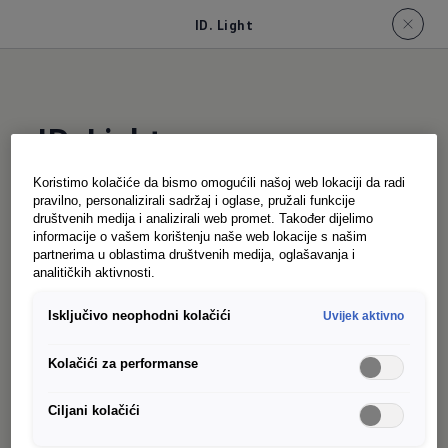
ID. Light
ID. Light
Koristimo kolačiće da bismo omogućili našoj web lokaciji da radi
pravilno, personalizirali sadržaj i oglase, pružali funkcije
Vizuelna podrška: Interaktivni ID. Light je
društvenih medija i analizirali web promet. Također dijelimo
dizajniran da vam intuitivno pomogne da se
informacije o vašem korištenju naše web lokacije s našim
partnerima u oblastima društvenih medija, oglašavanja i
opuštenije krećete kroz saobraćaj uz inteligentne
analitičkih aktivnosti.
signale. Kao uska svjetlosna traka ispod
Isključivo neophodni kolačići
Uvijek aktivno
vjetrobranskog stakla, prevodi upute iz
infotainment i pomoćnih sistema u svjetlosne
Kolačići za performanse
impulse različitih boja. ID. Svjetlosni signali, na
primjer, gdje želite ići Navigacija da li je ID. Buzz
Ciljani kolačići
spreman za vožnju ili se baterija puni. Ako