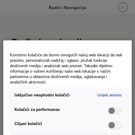
Radio i Navigacija
Radio i navigacija
ID.
Buzz-a
Koristimo kolačiće da bismo omogućili našoj web lokaciji da radi
pravilno, personalizirali sadržaj i oglase, pružali funkcije
društvenih medija i analizirali web promet. Također dijelimo
informacije o vašem korištenju naše web lokacije s našim
Samostojeći i raspoređen u stilu tableta:
partnerima u oblastima društvenih medija, oglašavanja i
Elegantna površina standardnog 32,8 cm (12,9-
analitičkih aktivnosti.
inčni) ekrana u boji na dodir ne samo da vam
Isključivo neophodni kolačići
Uvijek aktivno
omogućava upravljanje brojnim funkcijama
vozila poput standardnog Air Care Climatronica.
Kolačići za performanse
Sa Ready 2 Discover infotainment sistemom, oni
uvijek koriste najnoviju generaciju. Digitalni radio
Ciljani kolačići
(DAB+), glasovna kontrola i, ako želite,