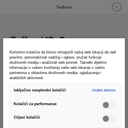
Točkovi
Točkovi ID. Buzz-a
Koristimo kolačiće da bismo omogućili našoj web lokaciji da radi
pravilno, personalizirali sadržaj i oglase, pružali funkcije
Pored šeme boja, izbor točkova igra odlučujuću
društvenih medija i analizirali web promet. Također dijelimo
ulogu. U zavisnosti od kombinacije,
informacije o vašem korištenju naše web lokacije s našim
partnerima u oblastima društvenih medija, oglašavanja i
daju ID. Buzz vrlo individualan karakter: bilo
analitičkih aktivnosti.
sportski, elegantni ili robusni – točkovi
Isključivo neophodni kolačići
Uvijek aktivno
ID . Buzz privlače poglede i osiguravaju skladan
izgled. Izaberite svog favorita između pet
Kolačići za performanse
točkova od lakih legura dimenzija 48,3 cm (19
inča) do 53,3 cm (21 inč) i jedan čelični točk od
Ciljani kolačići
45,7 cm (18 inča) sa punim panelima.