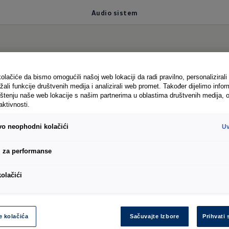
Audio sistem
em ID.
Buzz-a
olačiće da bismo omogućili našoj web lokaciji da radi pravilno, personalizirali 
žali funkcije društvenih medija i analizirali web promet. Također dijelimo infor
štenju naše web lokacije s našim partnerima u oblastima društvenih medija, o
aktivnosti.
ivo neophodni kolačići
Uv
 i neopisive trenutke: 12 vrhunskih zvučnika, snaža
– opcionalni premium zvučni sistem iz Harman Kardo
i za performanse
. Isporučuje precizno definisan zvuk koji odlično ba
kolačići
žele samo slušati muziku u pokretu, već je i slaviti.
a o zvučnom sistemu ID-a. Buzz se može pronaći u k
e kolačića
Sačuvajte Izbore
Prihvati 