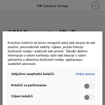
VW Connect Usluge
VW Connect u ID. Buzz-u
Koristimo kolačiće da bismo omogućili našoj web lokaciji da radi
pravilno, personalizirali sadržaj i oglase, pružali funkcije
Uz usluge VW Connect/We Connect, možete
društvenih medija i analizirali web promet. Također dijelimo
iskusiti svijet digitalne mobilnosti. ID. Buzz već
informacije o vašem korištenju naše web lokacije s našim
partnerima u oblastima društvenih medija, oglašavanja i
ima sve što ti treba. Zahvaljujući trajno
analitičkih aktivnosti.
instaliranoj eSIM kartici, od samog početka je
Isključivo neophodni kolačići
Uvijek aktivno
dostupan online. Sve što trebate uraditi je
aktivirati besplatne usluge VW Connect/We
Kolačići za performanse
Connect. Istovremeno, možete koristiti
Volkswagen aplikaciju da povežete svoj pametni
Ciljani kolačići
telefon sa svojim ID. Buzz-om i tako imate