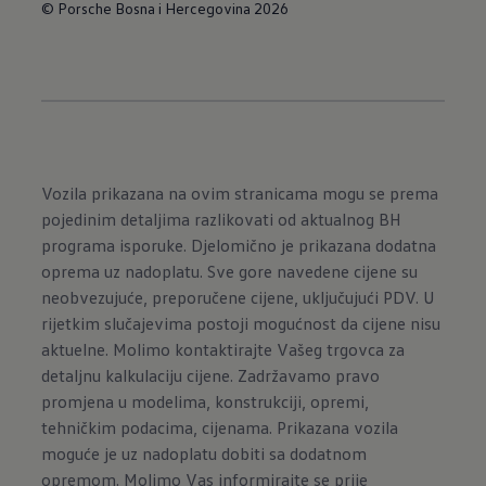
© Porsche Bosna i Hercegovina 2026
Vozila prikazana na ovim stranicama mogu se prema
pojedinim detaljima razlikovati od aktualnog BH
programa isporuke. Djelomično je prikazana dodatna
oprema uz nadoplatu. Sve gore navedene cijene su
neobvezujuće, preporučene cijene, uključujući PDV. U
rijetkim slučajevima postoji mogućnost da cijene nisu
aktuelne. Molimo kontaktirajte Vašeg trgovca za
detaljnu kalkulaciju cijene. Zadržavamo pravo
promjena u modelima, konstrukciji, opremi,
tehničkim podacima, cijenama. Prikazana vozila
moguće je uz nadoplatu dobiti sa dodatnom
opremom. Molimo Vas informirajte se prije