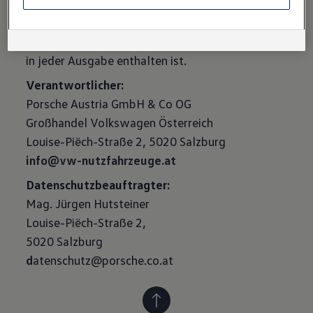
Selbstverständlich können Sie auch den
Volkswagen Newsletter jederzeit abbestellen:
Klicken Sie einfach den entsprechenden Link, der
in jeder Ausgabe enthalten ist.
Verantwortlicher:
Porsche Austria GmbH & Co OG
Großhandel Volkswagen Österreich
info@vw-nutzfahrzeuge.at
Datenschutzbeauftragter:
Mag. Jürgen Hutsteiner
Louise-Piëch-Straße 2,
d
atenschutz@porsche.co.at