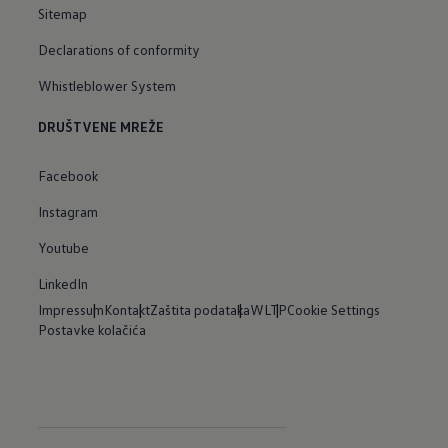
Sitemap
Declarations of conformity
Whistleblower System
DRUŠTVENE MREŽE
Facebook
Instagram
Youtube
LinkedIn
Impressum
Kontakt
Zaštita podataka
WLTP
Cookie Settings
Postavke kolačića