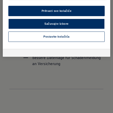
Auslösezeitpunkt informiert.
Prihvati sve kolačiće
Einbruchsversuche werden schneller 
bemerkt
Sačuvajte Izbore
Smartphone alarmiert Sie sofort
Postavke kolačića
Polizei kann von Ihnen schneller 
benachrichtigt werden
bessere Datenlage für Schadenmeldung 
an Versicherung