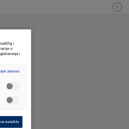
sadržaj i
macije o
glašavanja i
ijek aktivno
sve kolačiće