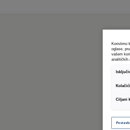
Koristimo k
oglase, pru
vašem kori
analitičkih 
Isključ
Kolačić
Ciljani 
Postavk