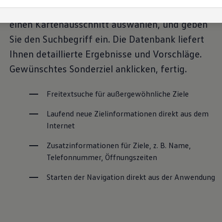
Beispiel indem Sie einen Ort, eine Adresse oder
einen Kartenausschnitt auswählen, und geben
Sie den Suchbegriff ein. Die Datenbank liefert
Ihnen detaillierte Ergebnisse und Vorschläge.
Gewünschtes Sonderziel anklicken, fertig.
Freitextsuche für außergewöhnliche Ziele
Laufend neue Zielinformationen direkt aus dem 
Internet
Zusatzinformationen für Ziele, z. B. Name, 
Telefonnummer, Öffnungszeiten
Starten der Navigation direkt aus der Anwendung