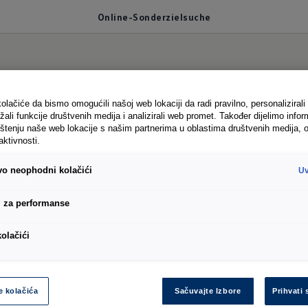
Online-Sonderzielsuche
Online-
olačiće da bismo omogućili našoj web lokaciji da radi pravilno, personalizirali 
žali funkcije društvenih medija i analizirali web promet. Također dijelimo infor
štenju naše web lokacije s našim partnerima u oblastima društvenih medija, o
aktivnosti.
Sonderzielsuche
ivo neophodni kolačići
Uv
i za performanse
Besondere Ziele
besonders schnell finden
1
So simpel wie eine Suchmaschine: Mit der Online-
kolačići
Sonderzielsuche finden Sie auch spezielle Zielorte,
die Ihr Navigationssystem nicht sofort parat hat.
e kolačića
Sačuvajte Izbore
Prihvati 
Definieren Sie einfach einen Suchbereich, zum