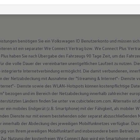
istungen benötigen Sie ein Volkswagen ID Benutzerkonto und müssen sich
eren ist ein separater We Connect Vertrag bzw. We Connect Plus Vertrag
 Plus haben Sie nach Übergabe des Fahrzeugs 90 Tage Zeit, um das Fahrze
 für die volle Dauer der vereinbarten unentgeltlichen Laufzeit zu nutzen. D
integrierte Internetverbindung ermöglicht. Die damit verbundenen, innerh
der Netzabdeckung mit Ausnahme der "Streaming & Internet"- Dienste vo
Internet"- Dienste sowie des WLAN-Hotspots können kostenpflichtige Date
m" bezogen und im Bereich der Netzabdeckung innerhalb zahlreicher europ
nterstützten Ländern finden Sie unter vw.cubictelecom.com. Alternativ ist
r ein mobiles Endgerät (z.B. Smartphone) mit der Fähigkeit, als mobiler W
enden Dienste nur mit einem bestehenden oder separat abzuschließenden M
r innerhalb der Abdeckung des jeweiligen Mobilfunknetzes verfügbar. Du
ig von Ihrem jeweiligen Mobilfunktarif und insbesondere beim Betrieb im Au
Zur Nutzung der kostenfreien We Connect App wird ein Smartphone mit g