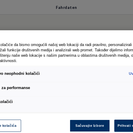
Fahrdaten
n
olačiće da bismo omogućili našoj web lokaciji da radi pravilno, personalizirali 
žali funkcije društvenih medija i analizirali web promet. Također dijelimo infor
štenju naše web lokacije s našim partnerima u oblastima društvenih medija, o
aktivnosti.
 runter
ivo neophodni kolačići
Uv
1
verhalten im Blick - und die Ausgaben im Griff: Die 
i za performanse
ren durchschnittlichen Verbrauch. Oder wie viele Ki
kolačići
 Ihre Kosten noch besser einsehen, vergleichen und 
e kolačića
Sačuvajte Izbore
Prihvati 