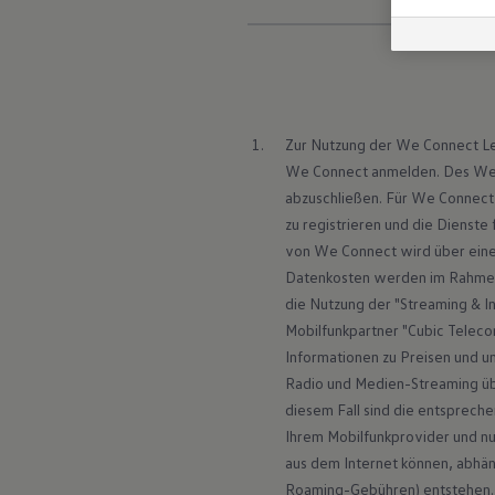
Zur Nutzung der We Connect Le
We Connect anmelden. Des Weit
abzuschließen. Für We Connect
zu registrieren und die Dienste
von We Connect wird über eine 
Datenkosten werden im Rahmen 
die Nutzung der "Streaming & 
Mobilfunkpartner "Cubic Teleco
Informationen zu Preisen und u
Radio und Medien-Streaming übe
diesem Fall sind die entsprech
Ihrem Mobilfunkprovider und nu
aus dem Internet können, abhäng
Roaming-Gebühren) entstehen. 