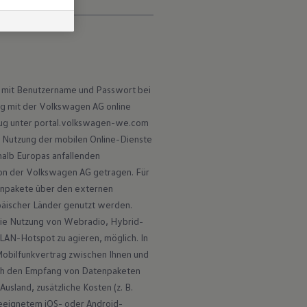
 mit Benutzername und Passwort bei 
 mit der Volkswagen AG online 
ug unter portal.volkswagen-we.com 
ie Nutzung der mobilen Online-Dienste 
alb Europas anfallenden 
n der Volkswagen AG getragen. Für 
npakete über den externen 
äischer Länder genutzt werden. 
 die Nutzung von Webradio, Hybrid-
LAN-Hotspot zu agieren, möglich. In 
obilfunkvertrag zwischen Ihnen und 
rch den Empfang von Datenpaketen 
sland, zusätzliche Kosten (z. B. 
eeignetem iOS- oder Android-