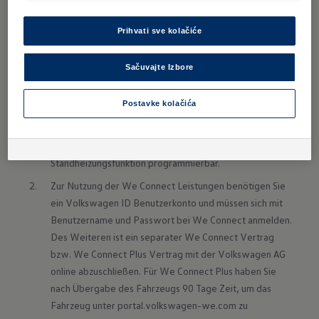
automatisch ein.
Prihvati sve kolačiće
Sačuvajte Izbore
Postavke kolačića
In Verbindung mit einer Wasserzusatzheizung ist die 
Standheizungsfunktion programmierbar.
Zur Nutzung der We Connect Leistungen benötigen Sie 
ein Volkswagen ID Benutzerkonto und müssen sich mit 
Benutzername und Passwort bei We Connect anmelden. 
Des Weiteren ist ein separater We Connect Vertrag 
bzw. We Connect Plus Vertrag mit der Volkswagen AG 
online abzuschließen. Für We Connect Plus haben Sie 
nach Übergabe des Fahrzeugs 90 Tage Zeit, um das 
Fahrzeug unter portal.volkswagen-we.com zu 