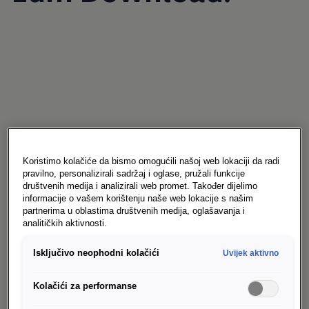
Dodatna oprema
Koristimo kolačiće da bismo omogućili našoj web lokaciji da radi
pravilno, personalizirali sadržaj i oglase, pružali funkcije
(sveobuhvatni katalog)
društvenih medija i analizirali web promet. Također dijelimo
informacije o vašem korištenju naše web lokacije s našim
partnerima u oblastima društvenih medija, oglašavanja i
Svaki originalni pribor (dodatna oprema) za
analitičkih aktivnosti.
Volkswagen komercijalna vozila razvijen je
Isključivo neophodni kolačići
Uvijek aktivno
paralelno sa vozilom i napravljen od
visokokvalitetnih materijala koristeći
Kolačići za performanse
najsavremenije proizvodne procese. Tek nakon