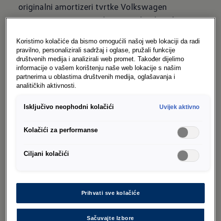
originalni amortizeri tvrtke Volkswagen
ispunjavaju sve ove zahtjeve. Zahvaljujući
savršenoj interakciji svih originalnih dijelova
Koristimo kolačiće da bismo omogućili našoj web lokaciji da radi
dijelova, jamče najvišu razinu sigurnosti i užitka u
pravilno, personalizirali sadržaj i oglase, pružali funkcije
vožnji.
društvenih medija i analizirali web promet. Također dijelimo
informacije o vašem korištenju naše web lokacije s našim
partnerima u oblastima društvenih medija, oglašavanja i
analitičkih aktivnosti.
Uvjerljive
prednosti
Isključivo neophodni kolačići
Uvijek aktivno
Kolačići za performanse
Originalni amortizeri Volkswagen 
sprječavaju prenaprezanje pojedinih 
Ciljani kolačići
dijelova šasije i prerano trošenje, na 
primjer guma. Ovo vas štiti od nepotrebnih 
dodatnih troškova.
Prihvati sve kolačiće
Također možete kompenzirati različita 
opterećenja na šasiji, poput onih koja 
Sačuvajte Izbore