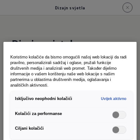
Dizajn svjetla
Dizajn svjetala
Transportera
Koristimo kolačiće da bismo omogućili našoj web lokaciji da radi
pravilno, personalizirali sadržaj i oglase, pružali funkcije
društvenih medija i analizirali web promet. Također dijelimo
informacije o vašem korištenju naše web lokacije s našim
Dobra vidljivost: Novi Transporter je standardno
partnerima u oblastima društvenih medija, oglašavanja i
opremljen modernim LED prednjim svjetlima i
analitičkih aktivnosti.
stražnjim svjetlima. Poboljšano osvjetljenje je
Isključivo neophodni kolačići
Uvijek aktivno
omogućeno opcijskim svjetlom za skretanje i
loše vrijeme, koje dodatno osvjetljava bočno
Kolačići za performanse
područje prilikom skretanja i omogućava
podešavanje raspodjele svjetla po kiši ili magli.
Ciljani kolačići
Poseban naglasak: IQ svijetla LED Matrix