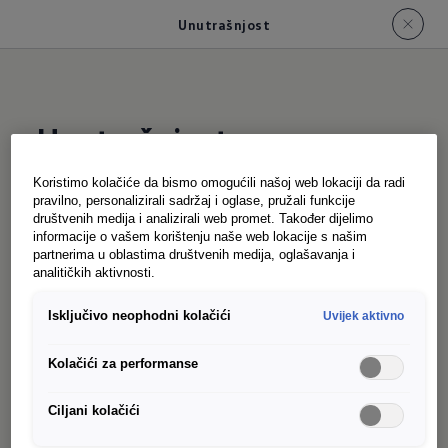
Unutrašnjost
Unutrašnjost
Koristimo kolačiće da bismo omogućili našoj web lokaciji da radi
pravilno, personalizirali sadržaj i oglase, pružali funkcije
Više prostora, više udobnosti - za vas i vaš tim.
društvenih medija i analizirali web promet. Također dijelimo
Velikodušne dimenzije novog kombija
informacije o vašem korištenju naše web lokacije s našim
partnerima u oblastima društvenih medija, oglašavanja i
osiguravaju mnogo opuštenije iskustvo vožnje.
analitičkih aktivnosti.
Posebno na velikim udaljenostima ili kada često
Isključivo neophodni kolačići
Uvijek aktivno
ulazite i izlazite iz autobusa, brzo ćete cijeniti
prednosti. Dugi radni dani čine tijelo umornim -
Kolačići za performanse
ali zahvaljujući opcijama sjedala koje
odgovaraju vašim potrebama, vožnja ostaje
Ciljani kolačići
ugodna. Na zahtjev, možete dobiti grijana