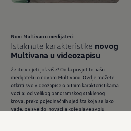
Novi Multivan u medijateci
Istaknute karakteristike
novog
Multivana u videozapisu
Želite vidjeti još više? Onda posjetite našu
medijateku o novom Multivanu. Ovdje možete
otkriti sve videozapise o bitnim karakteristikama
vozila: od velikog panoramskog staklenog
krova, preko pojedinačnih sjedišta koja se lako
vade, pa sve do inovacija koje slave svoju
premijeru u novom Multivanu. Predstava
počinje: upoznajte novi Multivan!