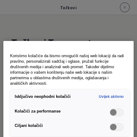
Točkovi
Točkovi Transportera
Koristimo kolačiće da bismo omogućili našoj web lokaciji da radi
pravilno, personalizirali sadržaj i oglase, pružali funkcije
Robustan, elegantan ili sportski? Izbor točkova
društvenih medija i analizirali web promet. Također dijelimo
to omogućava. Osim sheme boja, oni
informacije o vašem korištenju naše web lokacije s našim
partnerima u oblastima društvenih medija, oglašavanja i
naglašavaju individualni stil vašeg novog
analitičkih aktivnosti.
Transportera zaokružujući njegov uspješan
Isključivo neophodni kolačići
Uvijek aktivno
izgled. Odaberite standardni 16-inčni čelični
točak ili jednu od opcionih 16- i 17-inčnih
Kolačići za performanse
varijanti od aluminija. Za eksterijer koji privlači
pažnju - na bilo kojoj lokaciji.
Ciljani kolačići