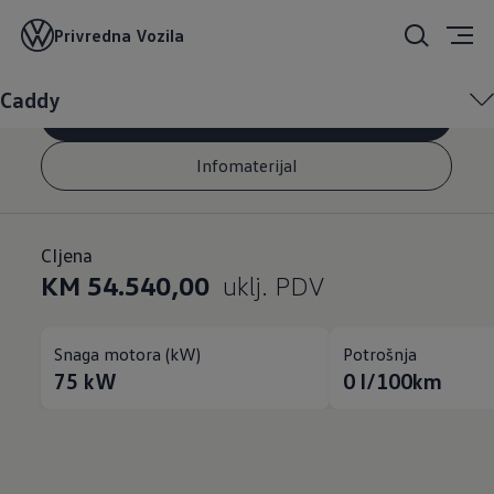
Caddy
Privredna Vozila
Caddy
Konfigurator
Infomaterijal
CIjena
KM 54.540,00
uklj. PDV
Snaga motora (kW)
Potrošnja
75
kW
0
l/100km