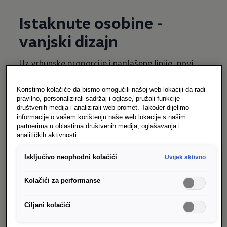
Istaknute osobine -
vanjski dizajn
Uz vrhunske proporcije i naglašene linije, novi
Caddy ima snažan nastup i odiše iznimnom
dinamikom.
Koristimo kolačiće da bismo omogućili našoj web lokaciji da radi
pravilno, personalizirali sadržaj i oglase, pružali funkcije
društvenih medija i analizirali web promet. Također dijelimo
LED glavna svjetla i LED stražnja svjetla
informacije o vašem korištenju naše web lokacije s našim
partnerima u oblastima društvenih medija, oglašavanja i
Stakleni panoramski krov
analitičkih aktivnosti.
Sistem za otključavanje i zaključavanje vozila 
Isključivo neophodni kolačići
Uvijek aktivno
bez ključa
Kolačići za performanse
Električna podrška za zatvaranje stražnjih 
podiznih vrata i kliznih vrata
Ciljani kolačići
Novi 18" aluminijski točkovi