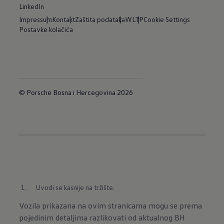
LinkedIn
Impressum
Kontakt
Zaštita podataka
WLTP
Cookie Settings
Postavke kolačića
© Porsche Bosna i Hercegovina 2026
Uvodi se kasnije na tržište.
Vozila prikazana na ovim stranicama mogu se prema
pojedinim detaljima razlikovati od aktualnog BH