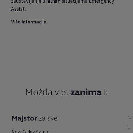
zaustavljanje u hitnim situacijama Emergency
Assist.
Više informacija
Možda vas
zanima
Majstor
M
u
Novi Caddy Cargo