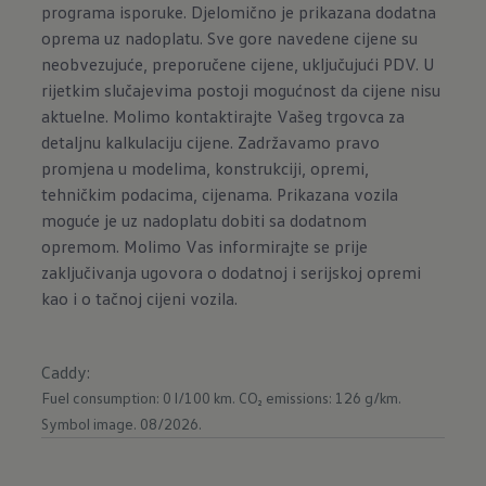
programa isporuke. Djelomično je prikazana dodatna
oprema uz nadoplatu. Sve gore navedene cijene su
neobvezujuće, preporučene cijene, uključujući PDV. U
rijetkim slučajevima postoji mogućnost da cijene nisu
aktuelne. Molimo kontaktirajte Vašeg trgovca za
detaljnu kalkulaciju cijene. Zadržavamo pravo
promjena u modelima, konstrukciji, opremi,
tehničkim podacima, cijenama. Prikazana vozila
moguće je uz nadoplatu dobiti sa dodatnom
opremom. Molimo Vas informirajte se prije
zaključivanja ugovora o dodatnoj i serijskoj opremi
kao i o tačnoj cijeni vozila.
Caddy
:
Fuel consumption: 0 l/100 km.
CO₂ emissions: 126 g/km.
Symbol image. 08/2026.