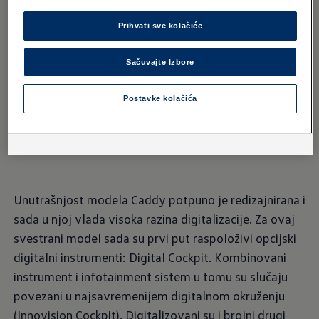
I još puno toga
Prihvati sve kolačiće
Sačuvajte Izbore
Unutrašnjost
Postavke kolačića
Intuitivno
Unutrašnjost modela Caddy potpuno je redizajnirana i
sada u njoj vlada visoka razina digitalizacije. Za ovaj
svestrani model sada su prvi put raspoloživi opcijski
digitalni instrumenti: Digital Cockpit. Kombinovani
instrument i infotainment sistem u tomu su slučaju
povezani u najsavremenijem digitalnom okruženju
(Innovision Cockpit). Digitalizovani su i brojni drugi