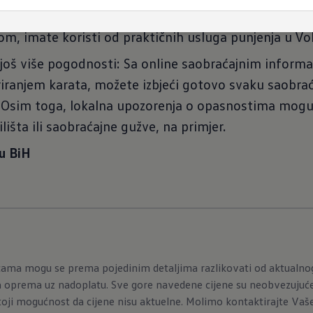
 vašeg kombija ostaje ažuran - uz pogodnost jednog 
m, imate koristi od praktičnih usluga punjenja u Vol
još više pogodnosti: Sa online saobraćajnim informa
riranjem karata, možete izbjeći gotovo svaku saobra
 Osim toga, lokalna upozorenja o opasnostima mogu 
išta ili saobraćajne gužve, na primjer.
u BiH
icama mogu se prema pojedinim detaljima razlikovati od aktualn
 oprema uz nadoplatu. Sve gore navedene cijene su neobvezujuće,
oji mogućnost da cijene nisu aktuelne. Molimo kontaktirajte Vašeg