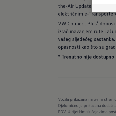
the-Air Updates
, softver
2
električnim e-Transportero
VW Connect Plus
donosi 
1
izračunavanjem rute i ažu
vašeg sljedećeg sastanka.
opasnosti kao što su gradil
* Trenutno nije dostupno 
Vozila prikazana na ovim stran
Djelomično je prikazana dodatna
PDV. U rijetkim slučajevima post