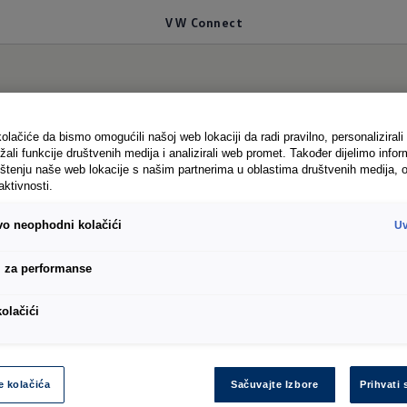
VW Connect
ct
olačiće da bismo omogućili našoj web lokaciji da radi pravilno, personalizirali 
žali funkcije društvenih medija i analizirali web promet. Također dijelimo infor
štenju naše web lokacije s našim partnerima u oblastima društvenih medija, o
aktivnosti.
ivo neophodni kolačići
Uv
omagače - a sa mobilnim online uslugama VW Connect
 u svakodnevnom radnom životu. Ovisno o opremi, ima
i za performanse
koje vam olakšavaju posao. Vaš Volkswagen servisni p
kolačići
atski je obaviješten o porukama upozorenja. Nakon š
ine i povezani direktno putem vašeg pametnog telef
 vozila i omogućava vam da lako kontrolišete mnoge 
e kolačića
Sačuvajte Izbore
Prihvati 
učati vrata na daljinu ili pronaći svoje parkirano voz