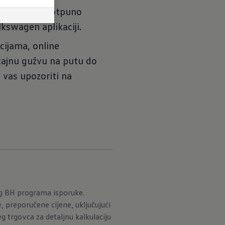
klika. A sa potpuno
kswagen aplikaciji.
cijama, online
ćajnu gužvu na putu do
vas upozoriti na
og BH programa isporuke.
 preporučene cijene, uključujući
 trgovca za detaljnu kalkulaciju